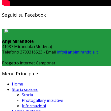
Seguici su Facebook
Anpi Mirandola
41037 Mirandola (Modena)
Telefono 3703316523 - Email
info@anpimirandola.it
Progetto internet
Camponet
Menu Principale
Home
Storia sezione
Storia
Photogallery iniziative
Informazioni