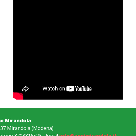
pi Mirandola
37 Mirandola (Modena)
efono 3703316523 - Email
info@anpimirandola.it